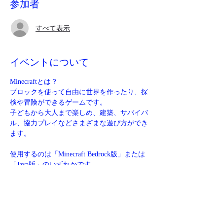
参加者
すべて表示
イベントについて
Minecraftとは？
ブロックを使って自由に世界を作ったり、探
検や冒険ができるゲームです。
子どもから大人まで楽しめ、建築、サバイバ
ル、協力プレイなどさまざまな遊び方ができ
ます。
使用するのは「Minecraft Bedrock版」または
「Java版」のいずれかです。
マイクロソフトアカウントでサインインする
必要があります。
サインイン後は、Switch、PC、Xbox、
PlayStation、Steamなど、さまざまなプラッ
トフォームでクロスプレイが可能になりま