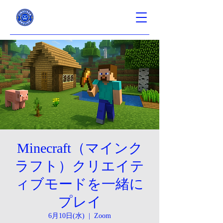
Minecraft（マインク
ラフト）クリエイテ
ィブモードを一緒に
プレイ
6月10日(水)
  |  
Zoom