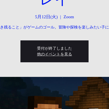
5月12日(火)
  |  
Zoom
き残ること」がゲームのゴール。冒険や探検を楽しみたい子に
受付が終了しました
他のイベントを見る