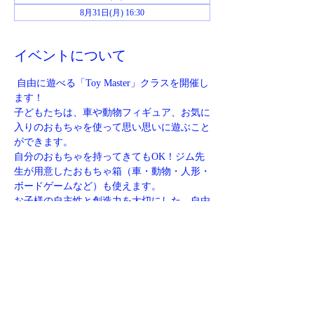
8月31日(月) 16:30
イベントについて
 自由に遊べる「Toy Master」クラスを開催し
ます！
子どもたちは、車や動物フィギュア、お気に
入りのおもちゃを使って思い思いに遊ぶこと
ができます。
自分のおもちゃを持ってきてもOK！ジム先
生が用意したおもちゃ箱（車・動物・人形・
ボードゲームなど）も使えます。
お子様の自主性と創造力を大切にした、自由
度の高いクラスです
定員：先着6名様
【集合場所】
さらに表示