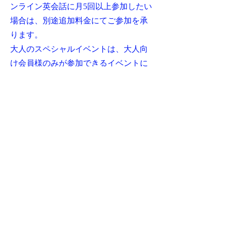
ンライン英会話に月5回以上参加したい
場合は、別途追加料金にてご参加を承
ります。
大人のスペシャルイベントは、大人向
け会員様のみが参加できるイベントに
なります。月に1回追加料金なしでご参
加可能です。こちらも月2回以上ご参加
したい場合は、追加料金にて参加チケ
ットを販売しております。繰越はでき
ませんのでご了承ください。
祝日、年末年始、お盆や、その他当校
が休校と定めた日は、お休みとなりま
す。
大規模な地震等の災害、または台風な
どにより暴風警報が発令された場合、