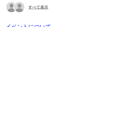
すべて表示
イベントについて
お申し込み後、当日までにジムおじさんから
Zoomミーティングのリンクが送られてきま
す。
このイベントをシェア
​特商取引法に基づく表記