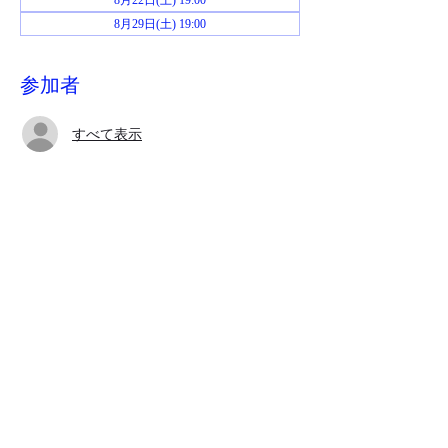
8月22日(土) 19:00
8月29日(土) 19:00
参加者
すべて表示
イベントについて
お申し込み後、当日までにジムおじさんから
Zoomミーティングのリンクが送られてきま
す。
このイベントをシェア