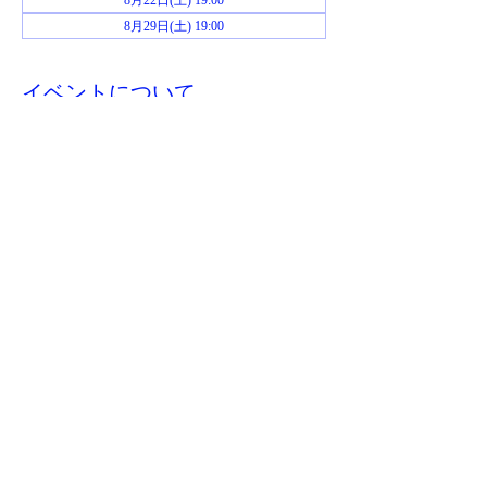
8月22日(土) 19:00
8月29日(土) 19:00
イベントについて
お申し込み後、当日までにジムおじさんから
Zoomミーティングのリンクが送られてきま
す。
このイベントをシェア
​特商取引法に基づく表記
©2023 jimojisan