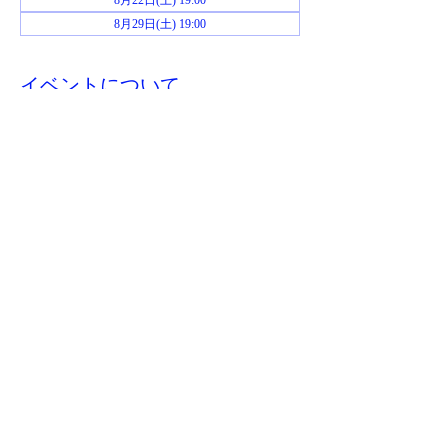
8月22日(土) 19:00
8月29日(土) 19:00
イベントについて
お申し込み後、当日までにジムおじさんから
Zoomミーティングのリンクが送られてきま
す。
このイベントをシェア
​特商取引法に基づく表記
©2023 jimojisan