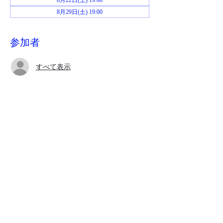
8月22日(土) 19:00
8月29日(土) 19:00
参加者
すべて表示
イベントについて
お申し込み後、当日までにジムおじさんから
Zoomミーティングのリンクが送られてきま
す。
このイベントをシェア