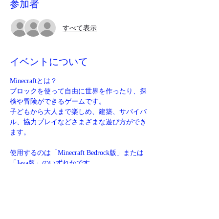
参加者
すべて表示
イベントについて
Minecraftとは？
ブロックを使って自由に世界を作ったり、探
検や冒険ができるゲームです。
子どもから大人まで楽しめ、建築、サバイバ
ル、協力プレイなどさまざまな遊び方ができ
ます。
使用するのは「Minecraft Bedrock版」または
「Java版」のいずれかです。
マイクロソフトアカウントでサインインする
必要があります。
サインイン後は、Switch、PC、Xbox、
PlayStation、Steamなど、さまざまなプラッ
トフォームでクロスプレイが可能になりま