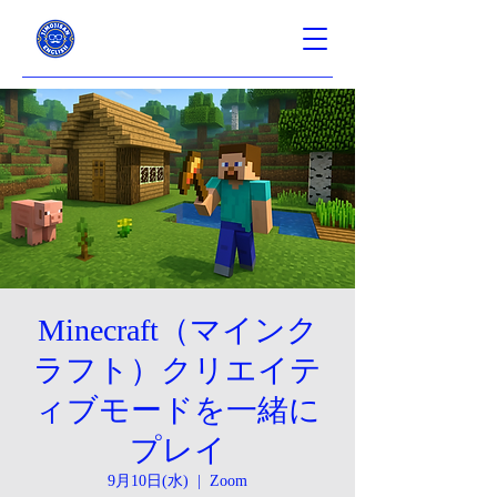
Minecraft（マインク
ラフト）クリエイテ
ィブモードを一緒に
プレイ
9月10日(水)
  |  
Zoom