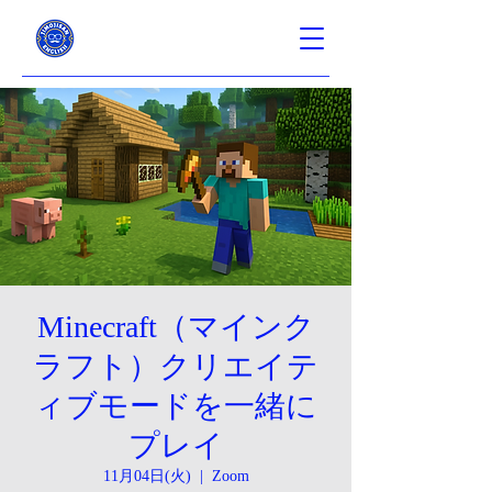
Minecraft（マインク
ラフト）クリエイテ
ィブモードを一緒に
プレイ
11月04日(火)
  |  
Zoom