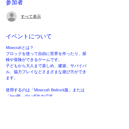
参加者
すべて表示
イベントについて
Minecraftとは？
ブロックを使って自由に世界を作ったり、探
検や冒険ができるゲームです。
子どもから大人まで楽しめ、建築、サバイバ
ル、協力プレイなどさまざまな遊び方ができ
ます。
使用するのは「Minecraft Bedrock版」または
「Java版」のいずれかです。
マイクロソフトアカウントでサインインする
必要があります。
サインイン後は、Switch、PC、Xbox、
PlayStation、Steamなど、さまざまなプラッ
トフォームでクロスプレイが可能になりま