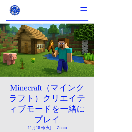
Minecraft（マインク
ラフト）クリエイテ
ィブモードを一緒に
プレイ
11月18日(火)
  |  
Zoom