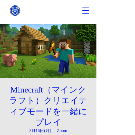
Minecraft（マインク
ラフト）クリエイテ
ィブモードを一緒に
プレイ
2月16日(月)
  |  
Zoom