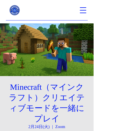
Minecraft（マインク
ラフト）クリエイテ
ィブモードを一緒に
プレイ
2月24日(火)
  |  
Zoom