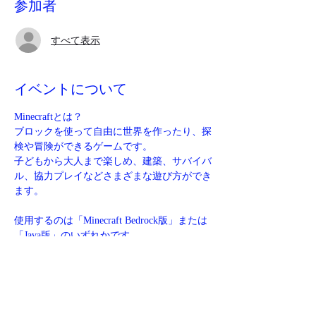
参加者
すべて表示
イベントについて
Minecraftとは？
ブロックを使って自由に世界を作ったり、探
検や冒険ができるゲームです。
子どもから大人まで楽しめ、建築、サバイバ
ル、協力プレイなどさまざまな遊び方ができ
ます。
使用するのは「Minecraft Bedrock版」または
「Java版」のいずれかです。
マイクロソフトアカウントでサインインする
必要があります。
サインイン後は、Switch、PC、Xbox、
PlayStation、Steamなど、さまざまなプラッ
トフォームでクロスプレイが可能になりま