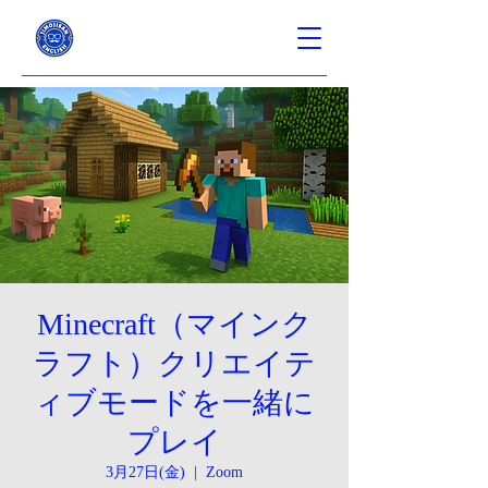
Minecraft（マインク
ラフト）クリエイテ
ィブモードを一緒に
プレイ
3月27日(金)
  |  
Zoom