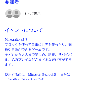
参加者
すべて表示
イベントについて
Minecraftとは？
ブロックを使って自由に世界を作ったり、探
検や冒険ができるゲームです。
子どもから大人まで楽しめ、建築、サバイバ
ル、協力プレイなどさまざまな遊び方ができ
ます。
使用するのは「Minecraft Bedrock版」または
「Java版」のいずれかです。
マイクロソフトアカウントでサインインする
必要があります。
サインイン後は、Switch、PC、Xbox、
PlayStation、Steamなど、さまざまなプラッ
トフォームでクロスプレイが可能になりま