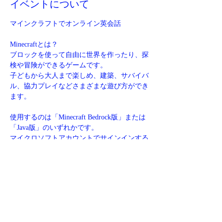
イベントについて
マインクラフトでオンライン英会話
Minecraftとは？
ブロックを使って自由に世界を作ったり、探
検や冒険ができるゲームです。
子どもから大人まで楽しめ、建築、サバイバ
ル、協力プレイなどさまざまな遊び方ができ
ます。
使用するのは「Minecraft Bedrock版」または
「Java版」のいずれかです。
マイクロソフトアカウントでサインインする
必要があります。
サインイン後は、Switch、PC、Xbox、
PlayStation、Steamなど、さまざまなプラッ
トフォームでクロスプレイが可能になりま
す。
さらに表示