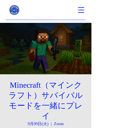
Minecraft（マインク
ラフト）サバイバル
モードを一緒にプレ
イ
9月09日(火)
  |  
Zoom