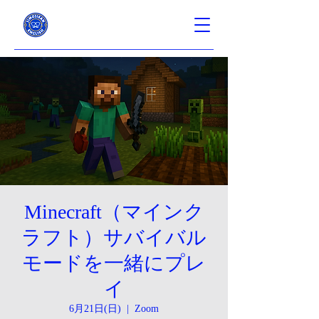
Minecraft（マインク
ラフト）サバイバル
モードを一緒にプレ
イ
6月21日(日)
  |  
Zoom