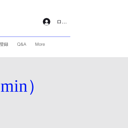
ログイン
登録
Q&A
More
min）