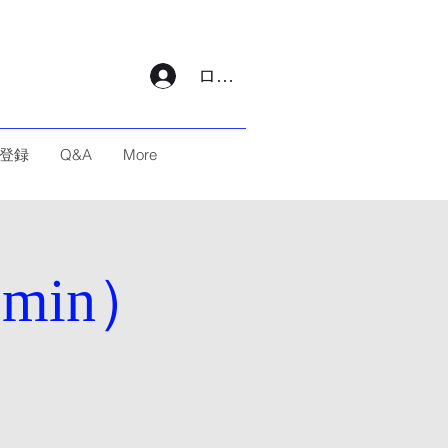
ログイン
登録
Q&A
More
min）