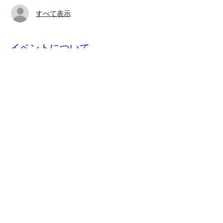
すべて表示
イベントについて
参加申し込み後、イベント開始日までにジム
おじさんからZoomのリンクが送られてきま
す。
このイベントをシェア
​特商取引法に基づく表記