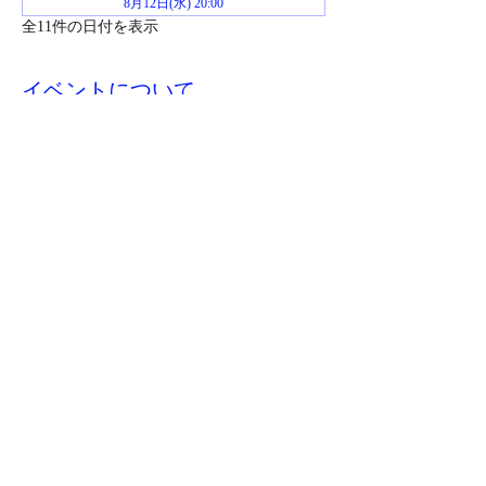
8月12日(水) 20:00
全11件の日付を表示
イベントについて
お申し込み後イベント当日までにジムおじさ
んからZoomミーティングのリンクが送られ
ます。
このイベントをシェア
​特商取引法に基づく表記
©2023 jimojisan