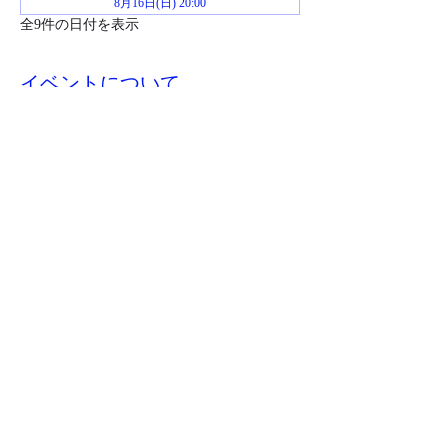
8月16日(日) 20:00
全9件の日付を表示
イベントについて
お申し込み後イベント当日までにジムおじさ
んからZoomミーティングのリンクが送られ
ます。
このイベントをシェア
​特商取引法に基づく表記
©2023 jimojisan