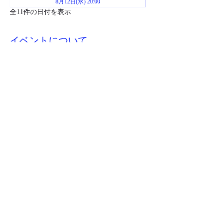
8月12日(水) 20:00
全11件の日付を表示
イベントについて
お申し込み後イベント当日までにジムおじさ
んからZoomミーティングのリンクが送られ
ます。
このイベントをシェア
​特商取引法に基づく表記
©2023 jimojisan