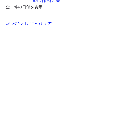
8月12日(水) 20:00
全11件の日付を表示
イベントについて
お申し込み後イベント当日までにジムおじさ
んからZoomミーティングのリンクが送られ
ます。
このイベントをシェア
​特商取引法に基づく表記
©2023 jimojisan