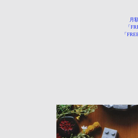
月
「F
「FR