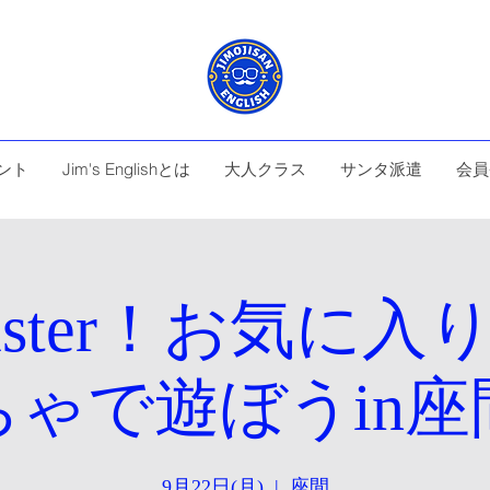
ント
Jim's Englishとは
大人クラス
サンタ派遣
会員
Master！お気に
ちゃで遊ぼうin座
9月22日(月)
  |  
座間