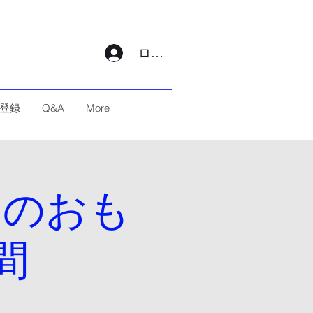
ログイン
登録
Q&A
More
入りのおも
間