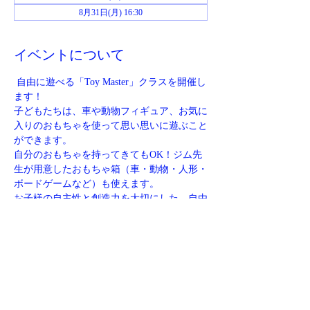
8月31日(月) 16:30
イベントについて
 自由に遊べる「Toy Master」クラスを開催し
ます！
子どもたちは、車や動物フィギュア、お気に
入りのおもちゃを使って思い思いに遊ぶこと
ができます。
自分のおもちゃを持ってきてもOK！ジム先
生が用意したおもちゃ箱（車・動物・人形・
ボードゲームなど）も使えます。
お子様の自主性と創造力を大切にした、自由
度の高いクラスです
定員：先着6名様
【集合場所】
さらに表示