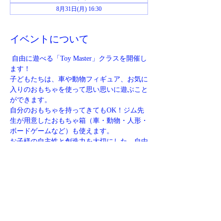
8月31日(月) 16:30
イベントについて
 自由に遊べる「Toy Master」クラスを開催し
ます！
子どもたちは、車や動物フィギュア、お気に
入りのおもちゃを使って思い思いに遊ぶこと
ができます。
自分のおもちゃを持ってきてもOK！ジム先
生が用意したおもちゃ箱（車・動物・人形・
ボードゲームなど）も使えます。
お子様の自主性と創造力を大切にした、自由
度の高いクラスです
定員：先着6名様
【集合場所】
さらに表示