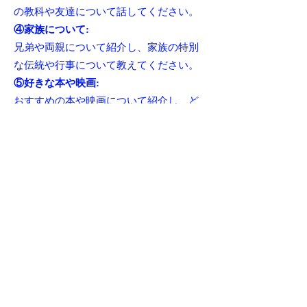
の教科や友達について話してください。
④家族について:
兄弟や両親について紹介し、家族の特別
な伝統や行事について教えてください。
⑤好きな本や映画:
おすすめの本や映画について紹介し、ど
うしてそれが好きなのか説明してくださ
い。
⑥旅行の話:
行ったことのある場所や夢中になってい
る場所について書いてください。その場
所でしたいことも教えてください。
⑦ペットについて:
もしペットがいる場合、ペットの名前や
特徴、一緒に遊んだりした思い出につい
て書いてください。
⑧外国の文化について: